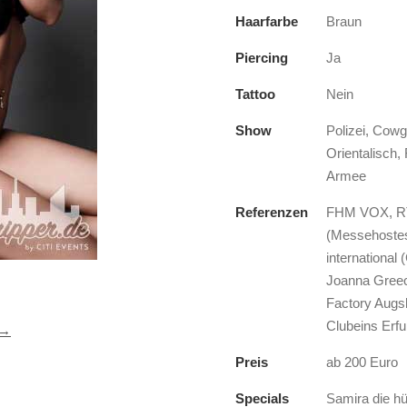
Haarfarbe
Braun
Piercing
Ja
Tattoo
Nein
Show
Polizei, Cowg
Orientalisch,
Armee
Referenzen
FHM VOX, RTL
(Messehostes
international
Joanna Greec
Factory Augsb
Clubeins Erf
 →
Preis
ab 200 Euro
Specials
Samira die hü