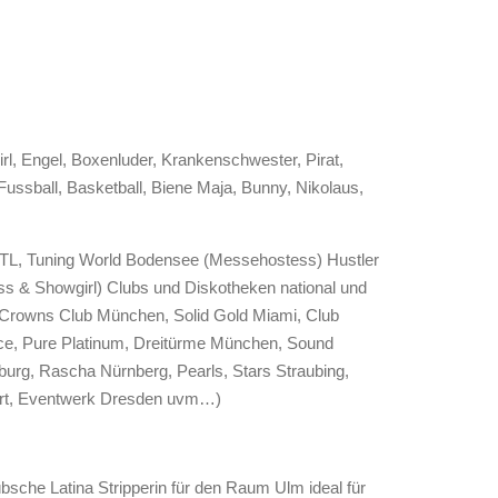
irl, Engel, Boxenluder, Krankenschwester, Pirat,
 Fussball, Basketball, Biene Maja, Bunny, Nikolaus,
, Tuning World Bodensee (Messehostess) Hustler
s & Showgirl) Clubs und Diskotheken national und
 (Crowns Club München, Solid Gold Miami, Club
e, Pure Platinum, Dreitürme München, Sound
urg, Rascha Nürnberg, Pearls, Stars Straubing,
urt, Eventwerk Dresden uvm…)
bsche Latina Stripperin für den Raum Ulm ideal für