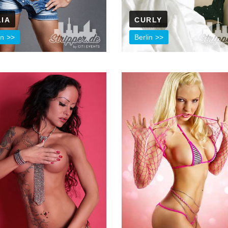
LIA
CURLY
in
Berlin