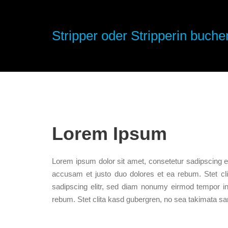
Stripper oder Stripperin buchen
Lorem Ipsum
Lorem ipsum dolor sit amet, consetetur sadipscing e
accusam et justo duo dolores et ea rebum. Stet cl
sadipscing elitr, sed diam nonumy eirmod tempor in
rebum. Stet clita kasd gubergren, no sea takimata sa