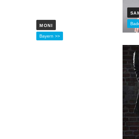
SA
Bad
MONI
Bayern