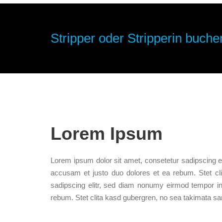
Stripper oder Stripperin buchen
Lorem Ipsum
Lorem ipsum dolor sit amet, consetetur sadipscing e
accusam et justo duo dolores et ea rebum. Stet cl
sadipscing elitr, sed diam nonumy eirmod tempor in
rebum. Stet clita kasd gubergren, no sea takimata sa