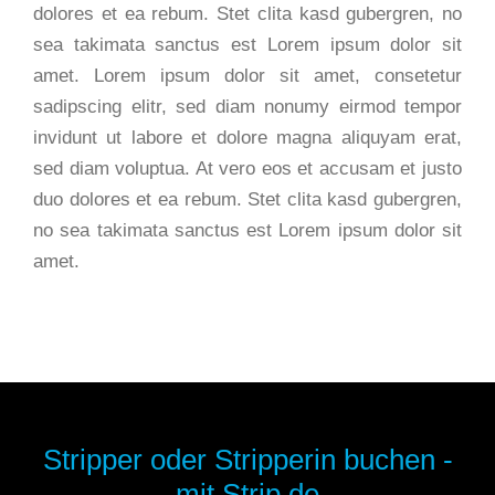
dolores et ea rebum. Stet clita kasd gubergren, no
sea takimata sanctus est Lorem ipsum dolor sit
amet. Lorem ipsum dolor sit amet, consetetur
sadipscing elitr, sed diam nonumy eirmod tempor
invidunt ut labore et dolore magna aliquyam erat,
sed diam voluptua. At vero eos et accusam et justo
duo dolores et ea rebum. Stet clita kasd gubergren,
no sea takimata sanctus est Lorem ipsum dolor sit
amet.
Stripper oder Stripperin buchen -
mit Strip.de