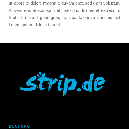
ut labore et dolore magna aliquyam erat, sed diam voluptua.
At vero eos et accusam et justo duo dolores et ea rebum.
Stet clita kasd gubergren, no sea takimata sanctus est
Lorem ipsum dolor sit amet.
BUCHUNG