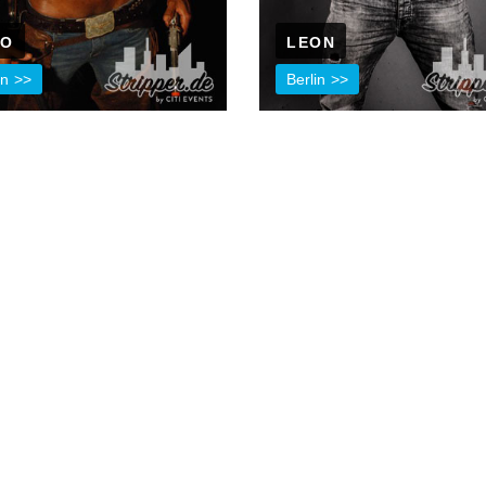
KO
LEON
in
Berlin