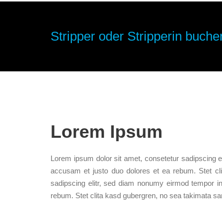
Stripper oder Stripperin buchen
Lorem Ipsum
Lorem ipsum dolor sit amet, consetetur sadipscing e
accusam et justo duo dolores et ea rebum. Stet cl
sadipscing elitr, sed diam nonumy eirmod tempor in
rebum. Stet clita kasd gubergren, no sea takimata sa