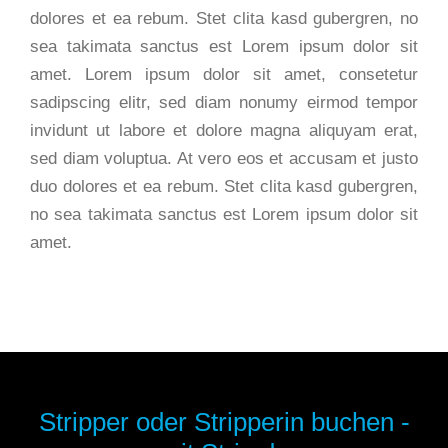
dolores et ea rebum. Stet clita kasd gubergren, no
sea takimata sanctus est Lorem ipsum dolor sit
amet. Lorem ipsum dolor sit amet, consetetur
sadipscing elitr, sed diam nonumy eirmod tempor
invidunt ut labore et dolore magna aliquyam erat,
sed diam voluptua. At vero eos et accusam et justo
duo dolores et ea rebum. Stet clita kasd gubergren,
no sea takimata sanctus est Lorem ipsum dolor sit
amet.
Stripper oder Stripperin buchen -