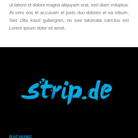
ut labore et dolore magna aliquyam erat, sed diam voluptua.
At vero eos et accusam et justo duo dolores et ea rebum.
Stet clita kasd gubergren, no sea takimata sanctus est
Lorem ipsum dolor sit amet.
BUCHUNG