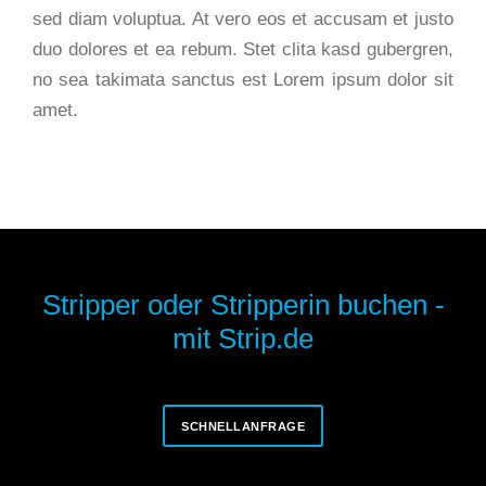
sed diam voluptua. At vero eos et accusam et justo
duo dolores et ea rebum. Stet clita kasd gubergren,
no sea takimata sanctus est Lorem ipsum dolor sit
amet.
Stripper oder Stripperin buchen -
mit Strip.de
SCHNELLANFRAGE