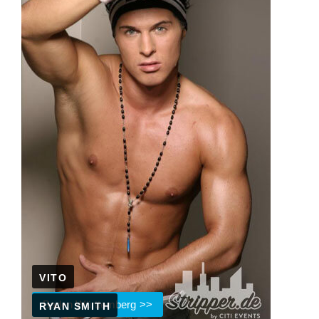
VITO
Baden Württemberg
RYAN SMITH