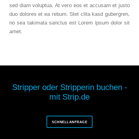
sed diam voluptua. At vero eos et accusam et justo
duo dolores et ea rebum. Stet clita kasd gubergren,
no sea takimata sanctus est Lorem ipsum dolor sit
amet.
Stripper oder Stripperin buchen -
mit Strip.de
SCHNELLANFRAGE