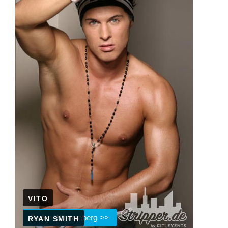
VITO
Baden Württemberg
RYAN SMITH