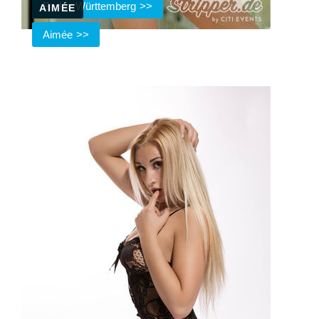
Baden Württemberg
AIMÉE
Aimée