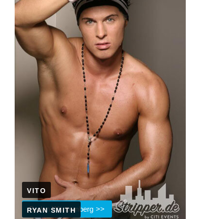
VITO
Baden Württemberg
RYAN SMITH