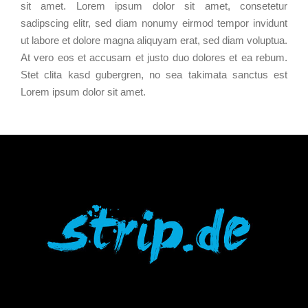
sit amet. Lorem ipsum dolor sit amet, consetetur
sadipscing elitr, sed diam nonumy eirmod tempor invidunt
ut labore et dolore magna aliquyam erat, sed diam voluptua.
At vero eos et accusam et justo duo dolores et ea rebum.
Stet clita kasd gubergren, no sea takimata sanctus est
Lorem ipsum dolor sit amet.