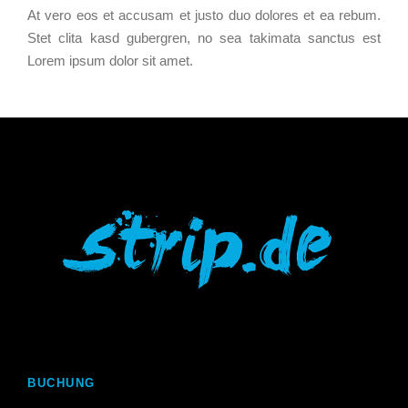
At vero eos et accusam et justo duo dolores et ea rebum.
Stet clita kasd gubergren, no sea takimata sanctus est
Lorem ipsum dolor sit amet.
BUCHUNG