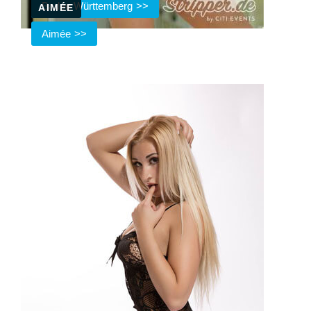
Baden Württemberg
AIMÉE
Aimée