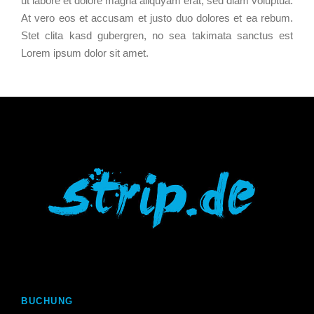
ut labore et dolore magna aliquyam erat, sed diam voluptua.
At vero eos et accusam et justo duo dolores et ea rebum.
Stet clita kasd gubergren, no sea takimata sanctus est
Lorem ipsum dolor sit amet.
BUCHUNG